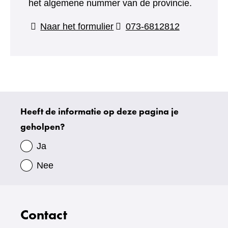
het algemene nummer van de provincie.
(verwijst
Naar het formulier
073-6812812
naar
een
andere
website)
Heeft de informatie op deze pagina je
Uw
geholpen?
gegevens
Ja
Nee
Contact