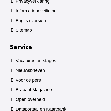
Privacyverklaring
Informatiebeveiliging
English version
Sitemap
Service
Vacatures en stages
Nieuwsbrieven
Voor de pers
(verwijst
Brabant Magazine
naar
Open overheid
een
(verwijst
Dataportaal en Kaartbank