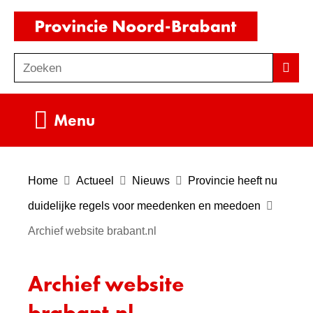
Ga
(naar
naar
homepag
de
Zoeken
Z
Zoek
inhoud
o
e
Uitklappen
Menu
k
e
n
Home
Actueel
Nieuws
Provincie heeft nu
duidelijke regels voor meedenken en meedoen
Archief website brabant.nl
Archief website
brabant.nl