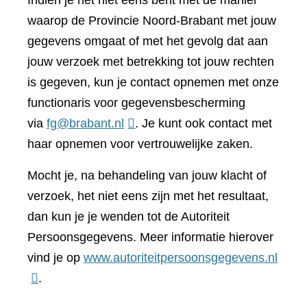
Indien je het niet eens bent met de manier
waarop de Provincie Noord-Brabant met jouw
gegevens omgaat of met het gevolg dat aan
jouw verzoek met betrekking tot jouw rechten
is gegeven, kun je contact opnemen met onze
functionaris voor gegevensbescherming
via
fg@brabant.nl
. Je kunt ook contact met
haar opnemen voor vertrouwelijke zaken.
Mocht je, na behandeling van jouw klacht of
verzoek, het niet eens zijn met het resultaat,
dan kun je je wenden tot de Autoriteit
Persoonsgegevens. Meer informatie hierover
(verwi
vind je op
www.autoriteitpersoonsgegevens.nl
naar
.
een