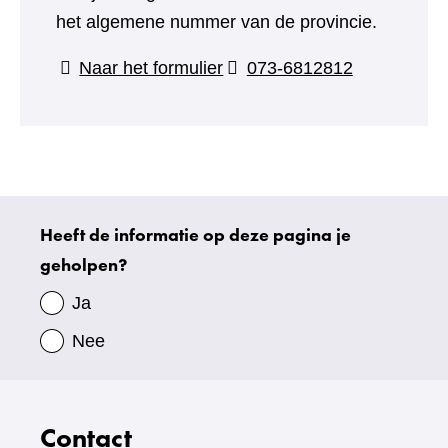
het algemene nummer van de provincie.
(verwijst
Naar het formulier
073-6812812
naar
een
andere
website)
Heeft de informatie op deze pagina je
Uw
geholpen?
gegevens
Ja
Nee
Contact