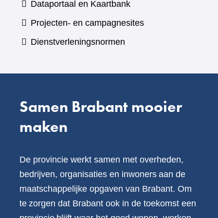
(verwijst
Dataportaal en Kaartbank
andere
naar
Projecten- en campagnesites
website)
een
Dienstverleningsnormen
andere
website)
Samen Brabant mooier
maken
De provincie werkt samen met overheden,
bedrijven, organisaties en inwoners aan de
maatschappelijke opgaven van Brabant. Om
te zorgen dat Brabant ook in de toekomst een