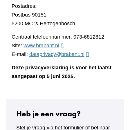
Postadres:
Postbus 90151
5200 MC ‘s-Hertogenbosch
Centraal telefoonnummer: 073-6812812
(verwijst
Site:
www.brabant.nl
naar
E-mail:
dataprivacy@brabant.nl
een
Deze privacyverklaring is voor het laatst
andere
aangepast op 5 juni 2025.
website)
Heb je een vraag?
Stel je vraag via het formulier of bel naar