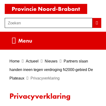
Ga
(naar
naar
homepag
de
Zoeken
Z
Zoek
inhoud
o
e
Uitklappen
Menu
k
e
n
Home
Actueel
Nieuws
Partners slaan
handen ineen tegen verdroging N2000-gebied De
Plateaux
Privacyverklaring
Privacyverklaring