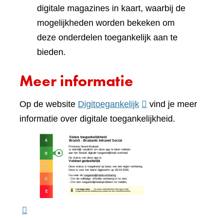
digitale magazines in kaart, waarbij de
mogelijkheden worden bekeken om
deze onderdelen toegankelijk aan te
bieden.
Meer informatie
(verwijst
Op de website
Digitoegankelijk
vind je meer
naar
informatie over digitale toegankelijkheid.
een
(verw
andere
naar
website)
een
ande
webs