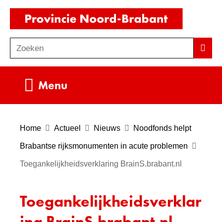
Ga
(naar
naar
homepag
de
Zoeken
Z
Zoek
inhoud
o
e
Uitklappen
Menu
k
e
n
Home
Actueel
Nieuws
Noodfonds helpt
Brabantse rijksmonumenten in acute problemen
Toegankelijkheidsverklaring BrainS.brabant.nl
Toegankelijkheidsverklar
ing BrainS.brabant.nl