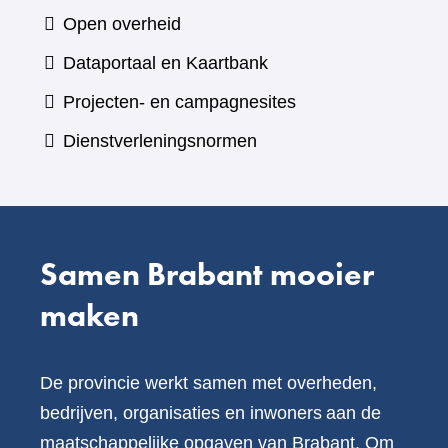
naar
Open overheid
een
(verwijst
Dataportaal en Kaartbank
andere
naar
Projecten- en campagnesites
website)
een
Dienstverleningsnormen
andere
website)
Samen Brabant mooier
maken
De provincie werkt samen met overheden,
bedrijven, organisaties en inwoners aan de
maatschappelijke opgaven van Brabant. Om