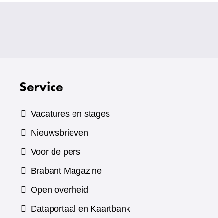
Service
Vacatures en stages
Nieuwsbrieven
Voor de pers
(verwijst
Brabant Magazine
naar
Open overheid
een
(verwijst
Dataportaal en Kaartbank
andere