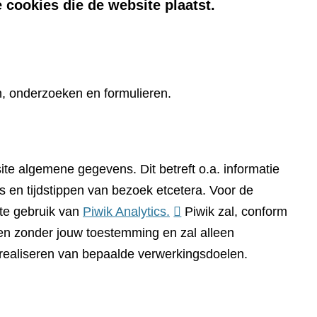
 cookies die de website plaatst.
n, onderzoeken en formulieren.
te algemene gegevens. Dit betreft o.a. informatie
 en tijdstippen van bezoek etcetera. Voor de
(verwijst
te gebruik van
Piwik Analytics.
Piwik zal, conform
naar
n zonder jouw toestemming en zal alleen
een
 realiseren van bepaalde verwerkingsdoelen.
andere
website)