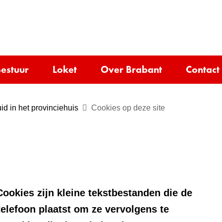
Ga
naar
e)
de
inhoud
estuur
Loket
Over Brabant
Contact
id in het provinciehuis
Cookies op deze site
ookies zijn kleine tekstbestanden die de
telefoon plaatst om ze vervolgens te