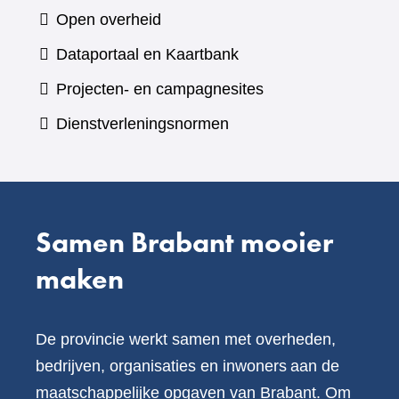
naar
Open overheid
een
(verwijst
Dataportaal en Kaartbank
andere
naar
Projecten- en campagnesites
website)
een
Dienstverleningsnormen
andere
website)
Samen Brabant mooier
maken
De provincie werkt samen met overheden,
bedrijven, organisaties en inwoners aan de
maatschappelijke opgaven van Brabant. Om