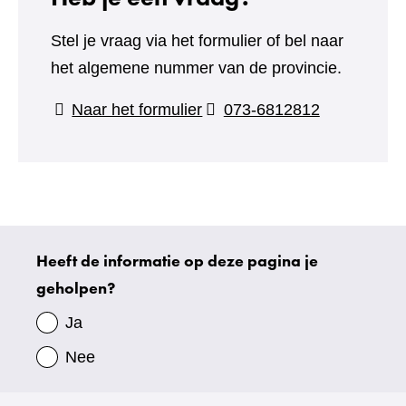
Stel je vraag via het formulier of bel naar
het algemene nummer van de provincie.
(verwijst
Naar het formulier
073-6812812
naar
een
andere
website)
Heeft de informatie op deze pagina je
Uw
geholpen?
gegevens
Ja
Nee