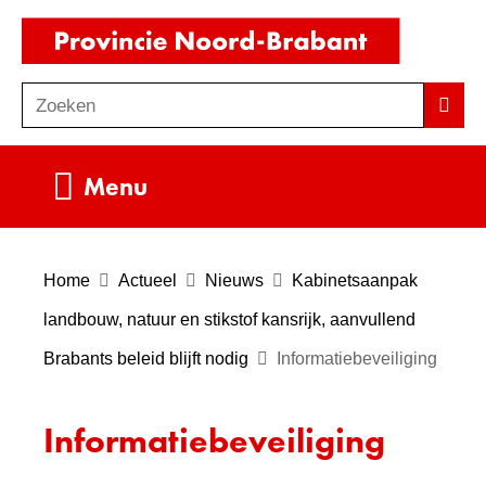
Ga
(naar
naar
homepag
de
Zoeken
Z
Zoek
inhoud
o
e
Uitklappen
Menu
k
e
n
Home
Actueel
Nieuws
Kabinetsaanpak
landbouw, natuur en stikstof kansrijk, aanvullend
Brabants beleid blijft nodig
Informatiebeveiliging
Informatiebeveiliging