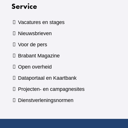
Service
Vacatures en stages
Nieuwsbrieven
Voor de pers
(verwijst
Brabant Magazine
naar
Open overheid
een
(verwijst
Dataportaal en Kaartbank
andere
naar
Projecten- en campagnesites
website)
een
Dienstverleningsnormen
andere
website)