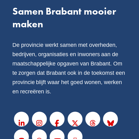
Samen Brabant mooier
maken
De provincie werkt samen met overheden,
bedrijven, organisaties en inwoners aan de
maatschappelijke opgaven van Brabant. Om
te zorgen dat Brabant ook in de toekomst een
provincie blijft waar het goed wonen, werken
en recreëren is.
V
o
LinkedIn
Instagram
Facebook
X
Threads
BlueSky
l