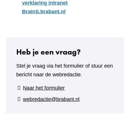
verklaring intranet
BrainS.brabant.nl
Heb je een vraag?
Stel je vraag via het formulier of stuur een
bericht naar de webredactie.
(verwijst
Naar het formulier
naar
webredactie@brabant.nl
een
andere
website)