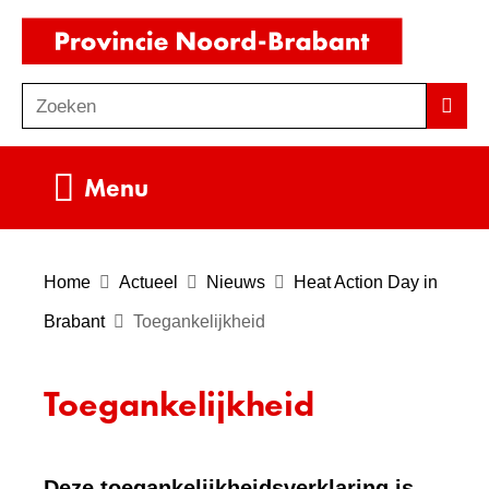
Ga
(naar
naar
homepag
de
Zoeken
Z
Zoek
inhoud
o
e
Uitklappen
Menu
k
e
n
Home
Actueel
Nieuws
Heat Action Day in
Brabant
Toegankelijkheid
Toegankelijkheid
Deze toegankelijkheidsverklaring is