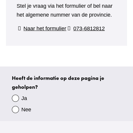
Stel je vraag via het formulier of bel naar
het algemene nummer van de provincie.
(verwijst
Naar het formulier
073-6812812
naar
een
andere
website)
Heeft de informatie op deze pagina je
Uw
geholpen?
gegevens
Ja
Nee