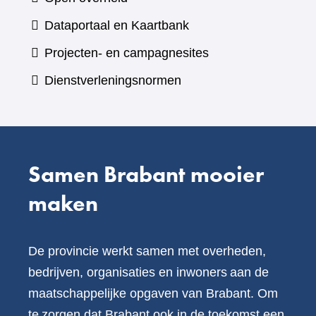
een
(verwijst
Dataportaal en Kaartbank
andere
naar
Projecten- en campagnesites
website)
een
Dienstverleningsnormen
andere
website)
Samen Brabant mooier
maken
De provincie werkt samen met overheden,
bedrijven, organisaties en inwoners aan de
maatschappelijke opgaven van Brabant. Om
te zorgen dat Brabant ook in de toekomst een