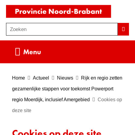
Ga
(naar
naar
homepag
de
Zoeken
Z
Zoek
inhoud
o
e
Uitklappen
Menu
k
e
n
Home
Actueel
Nieuws
Rijk en regio zetten
gezamenlijke stappen voor toekomst Powerport
regio Moerdijk, inclusief Amergebied
Cookies op
deze site
Cookies op deze site