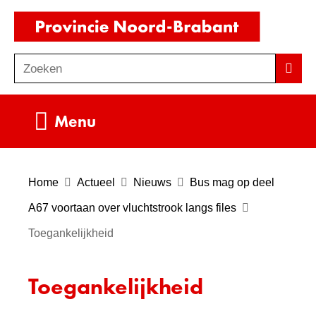
Ga
(naar
naar
homepag
de
Zoeken
Z
Zoek
inhoud
o
e
Uitklappen
Menu
k
e
n
Home
Actueel
Nieuws
Bus mag op deel
A67 voortaan over vluchtstrook langs files
Toegankelijkheid
Toegankelijkheid