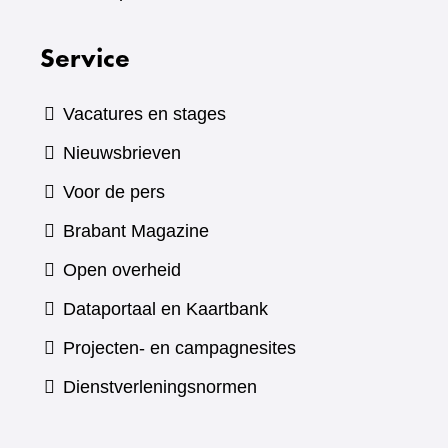
Service
Vacatures en stages
Nieuwsbrieven
Voor de pers
(verwijst
Brabant Magazine
naar
Open overheid
een
(verwijst
Dataportaal en Kaartbank
andere
naar
Projecten- en campagnesites
website)
een
Dienstverleningsnormen
andere
website)