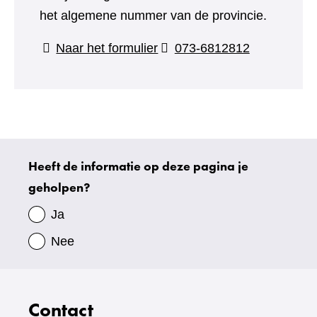
het algemene nummer van de provincie.
(verwijst
Naar het formulier
073-6812812
naar
een
andere
website)
Heeft de informatie op deze pagina je
Uw
geholpen?
gegevens
Ja
Nee
Contact