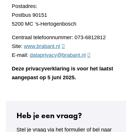
Postadres:
Postbus 90151
5200 MC ‘s-Hertogenbosch
Centraal telefoonnummer: 073-6812812
(verwijst
Site:
www.brabant.nl
naar
E-mail:
dataprivacy@brabant.nl
een
Deze privacyverklaring is voor het laatst
andere
aangepast op 5 juni 2025.
website)
Heb je een vraag?
Stel je vraag via het formulier of bel naar