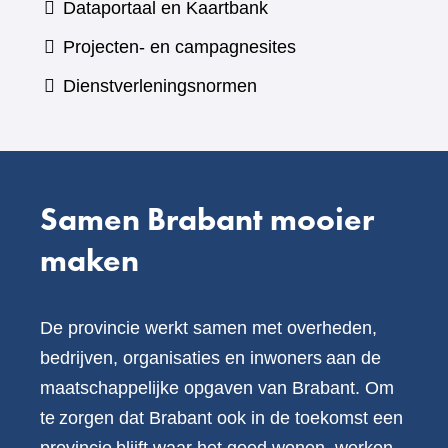
(verwijst
Dataportaal en Kaartbank
andere
naar
Projecten- en campagnesites
website)
een
Dienstverleningsnormen
andere
website)
Samen Brabant mooier
maken
De provincie werkt samen met overheden,
bedrijven, organisaties en inwoners aan de
maatschappelijke opgaven van Brabant. Om
te zorgen dat Brabant ook in de toekomst een