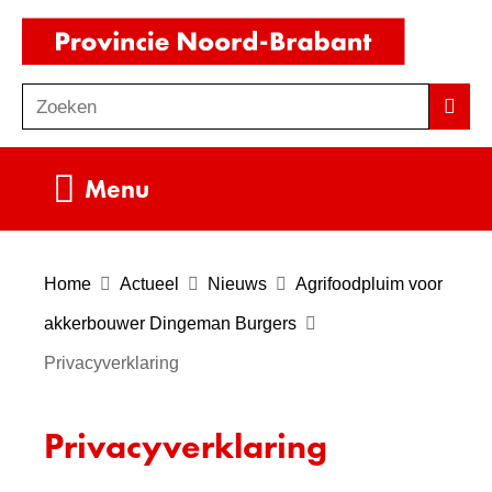
Ga
(naar
naar
homepag
de
Zoeken
Z
Zoek
inhoud
o
e
Uitklappen
Menu
k
e
n
Home
Actueel
Nieuws
Agrifoodpluim voor
akkerbouwer Dingeman Burgers
Privacyverklaring
Privacyverklaring