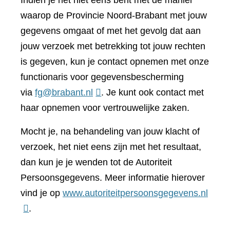
Indien je het niet eens bent met de manier
waarop de Provincie Noord-Brabant met jouw
gegevens omgaat of met het gevolg dat aan
jouw verzoek met betrekking tot jouw rechten
is gegeven, kun je contact opnemen met onze
functionaris voor gegevensbescherming
via
fg@brabant.nl
. Je kunt ook contact met
haar opnemen voor vertrouwelijke zaken.
Mocht je, na behandeling van jouw klacht of
verzoek, het niet eens zijn met het resultaat,
dan kun je je wenden tot de Autoriteit
Persoonsgegevens. Meer informatie hierover
(verwi
vind je op
www.autoriteitpersoonsgegevens.nl
naar
.
een