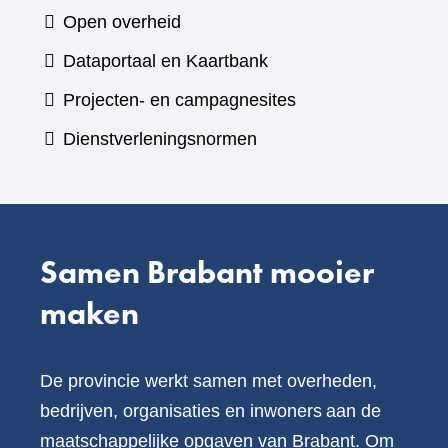
naar
Open overheid
een
(verwijst
Dataportaal en Kaartbank
andere
naar
Projecten- en campagnesites
website)
een
Dienstverleningsnormen
andere
website)
Samen Brabant mooier
maken
De provincie werkt samen met overheden,
bedrijven, organisaties en inwoners aan de
maatschappelijke opgaven van Brabant. Om