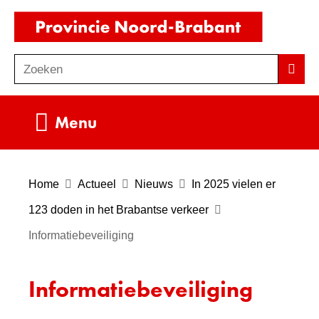
Ga
(naar
naar
homepag
de
Zoeken
Z
Zoek
inhoud
o
e
Uitklappen
Menu
k
e
n
Home
Actueel
Nieuws
In 2025 vielen er
123 doden in het Brabantse verkeer
Informatiebeveiliging
Informatiebeveiliging