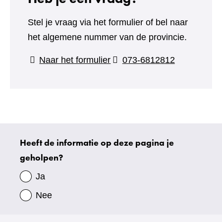
Stel je vraag via het formulier of bel naar
het algemene nummer van de provincie.
(verwijst
Naar het formulier
073-6812812
naar
een
andere
website)
Heeft de informatie op deze pagina je
Uw
geholpen?
gegevens
Ja
Nee