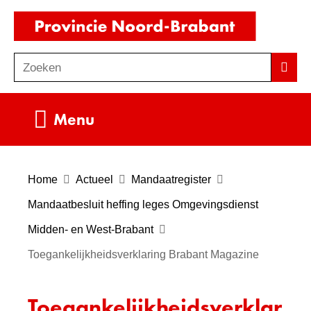
Ga
(naar
naar
homepag
de
Zoeken
Z
Zoek
inhoud
o
e
Uitklappen
Menu
k
e
n
Home
Actueel
Mandaatregister
Mandaatbesluit heffing leges Omgevingsdienst
Midden- en West-Brabant
Toegankelijkheidsverklaring Brabant Magazine
Toegankelijkheidsverklar