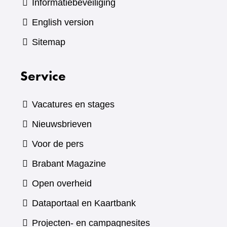
Informatiebeveiliging
English version
Sitemap
Service
Vacatures en stages
Nieuwsbrieven
Voor de pers
(verwijst
Brabant Magazine
naar
Open overheid
een
(verwijst
Dataportaal en Kaartbank
andere
naar
Projecten- en campagnesites
website)