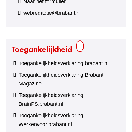
(verwijst
Naar het formulier
naar
webredactie@brabant.nl
een
andere
website)
Toegankelijkheid
Toegankelijkheidsverklaring brabant.nl
Toegankelijkheidsverklaring Brabant
Magazine
Toegankelijkheidsverklaring
BrainPS.brabant.nl
Toegankelijkheidsverklaring
Werkenvoor.brabant.nl