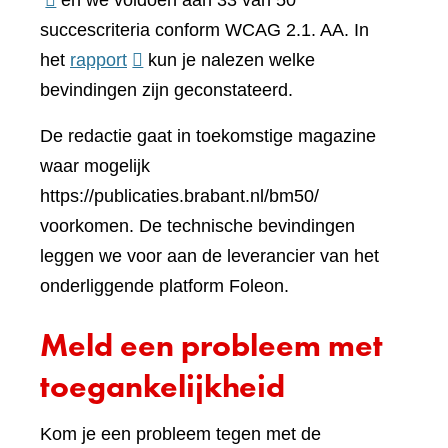
en we voldoen aan 33 van 50
een
succescriteria conform WCAG 2.1. AA. In
(verwijst
ander
het
rapport
kun je nalezen welke
naar
websi
bevindingen zijn geconstateerd.
een
De redactie gaat in toekomstige magazine
andere
waar mogelijk
website)
https://publicaties.brabant.nl/bm50/
voorkomen. De technische bevindingen
leggen we voor aan de leverancier van het
onderliggende platform Foleon.
Meld een probleem met
toegankelijkheid
Kom je een probleem tegen met de