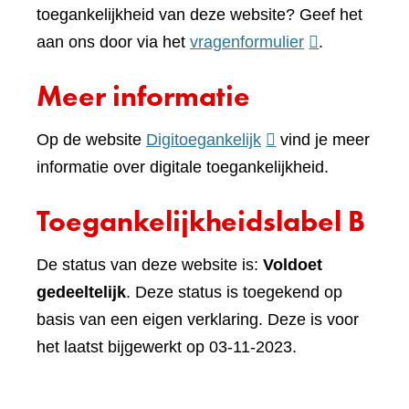
toegankelijkheid van deze website? Geef het
(verwijst
aan ons door via het
vragenformulier
.
naar
Meer informatie
een
andere
(verwijst
Op de website
Digitoegankelijk
vind je meer
website)
naar
informatie over digitale toegankelijkheid.
een
Toegankelijkheidslabel B
andere
website)
De status van deze website is:
Voldoet
gedeeltelijk
. Deze status is toegekend op
basis van een eigen verklaring. Deze is voor
het laatst bijgewerkt op 03-11-2023.