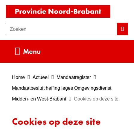
Ga
(naar
naar
homepag
de
Zoeken
Z
Zoek
inhoud
o
e
Uitklappen
Menu
k
e
n
Home
Actueel
Mandaatregister
Mandaatbesluit heffing leges Omgevingsdienst
Midden- en West-Brabant
Cookies op deze site
Cookies op deze site