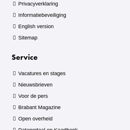
Privacyverklaring
Informatiebeveiliging
English version
Sitemap
Service
Vacatures en stages
Nieuwsbrieven
Voor de pers
(verwijst
Brabant Magazine
naar
Open overheid
een
(verwijst