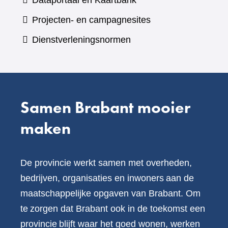
Dataportaal en Kaartbank
andere
naar
Projecten- en campagnesites
website)
een
Dienstverleningsnormen
andere
website)
Samen Brabant mooier
maken
De provincie werkt samen met overheden,
bedrijven, organisaties en inwoners aan de
maatschappelijke opgaven van Brabant. Om
te zorgen dat Brabant ook in de toekomst een
provincie blijft waar het goed wonen, werken