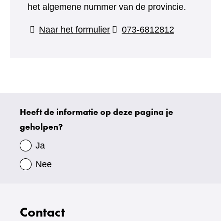
het algemene nummer van de provincie.
(verwijst
Naar het formulier
073-6812812
naar
een
andere
website)
Heeft de informatie op deze pagina je
Uw
geholpen?
gegevens
Ja
Nee
Contact