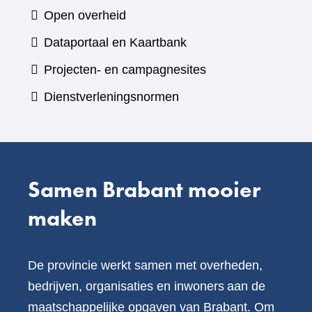
naar
Open overheid
een
(verwijst
Dataportaal en Kaartbank
andere
naar
Projecten- en campagnesites
website)
een
Dienstverleningsnormen
andere
website)
Samen Brabant mooier
maken
De provincie werkt samen met overheden,
bedrijven, organisaties en inwoners aan de
maatschappelijke opgaven van Brabant. Om