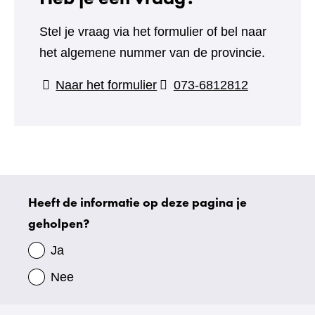
Stel je vraag via het formulier of bel naar
het algemene nummer van de provincie.
(verwijst
Naar het formulier
073-6812812
naar
een
andere
website)
Heeft de informatie op deze pagina je
Uw
geholpen?
gegevens
Ja
Nee