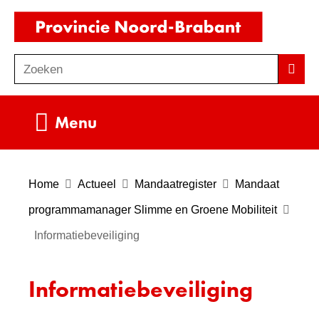
Ga
(naar
naar
homepag
de
Zoeken
Z
Zoek
inhoud
o
e
Uitklappen
Menu
k
e
n
Home
Actueel
Mandaatregister
Mandaat
programmamanager Slimme en Groene Mobiliteit
Informatiebeveiliging
Informatiebeveiliging