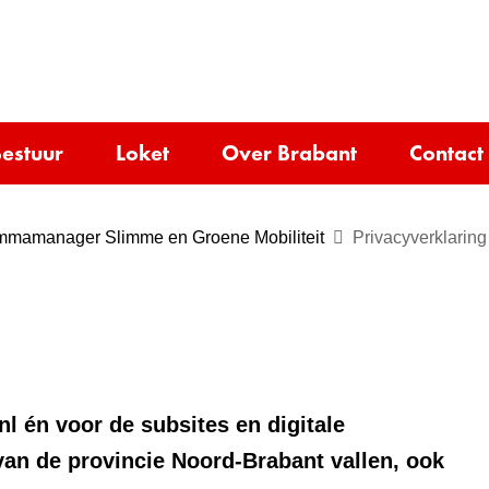
Ga
naar
e)
de
inhoud
estuur
Loket
Over Brabant
Contact
mmamanager Slimme en Groene Mobiliteit
Privacyverklaring
nl én voor de subsites en digitale
van de provincie Noord-Brabant vallen, ook