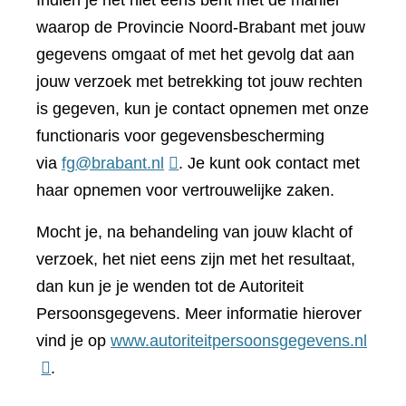
Indien je het niet eens bent met de manier
waarop de Provincie Noord-Brabant met jouw
gegevens omgaat of met het gevolg dat aan
jouw verzoek met betrekking tot jouw rechten
is gegeven, kun je contact opnemen met onze
functionaris voor gegevensbescherming
via
fg@brabant.nl
. Je kunt ook contact met
haar opnemen voor vertrouwelijke zaken.
Mocht je, na behandeling van jouw klacht of
verzoek, het niet eens zijn met het resultaat,
dan kun je je wenden tot de Autoriteit
Persoonsgegevens. Meer informatie hierover
(verwi
vind je op
www.autoriteitpersoonsgegevens.nl
naar
.
een