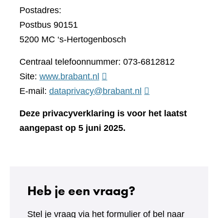
Postadres:
Postbus 90151
5200 MC ‘s-Hertogenbosch
Centraal telefoonnummer: 073-6812812
(verwijst
Site:
www.brabant.nl
naar
E-mail:
dataprivacy@brabant.nl
een
Deze privacyverklaring is voor het laatst
andere
aangepast op 5 juni 2025.
website)
Heb je een vraag?
Stel je vraag via het formulier of bel naar