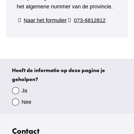
het algemene nummer van de provincie.
(verwijst
Naar het formulier
073-6812812
naar
een
andere
website)
Heeft de informatie op deze pagina je
Uw
geholpen?
gegevens
Ja
Nee
Contact