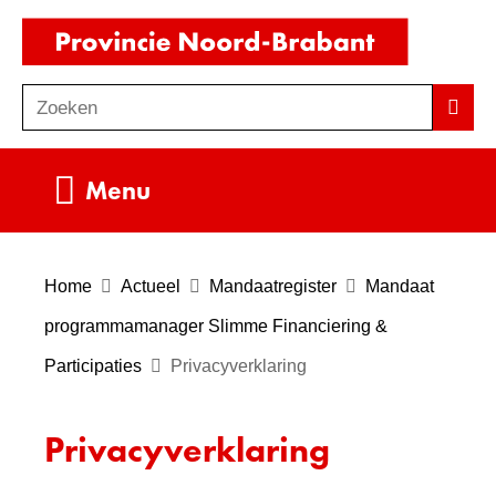
Ga
(naar
naar
homepag
de
Zoeken
Z
Zoek
inhoud
o
e
Uitklappen
Menu
k
e
n
Home
Actueel
Mandaatregister
Mandaat
programmamanager Slimme Financiering &
Participaties
Privacyverklaring
Privacyverklaring