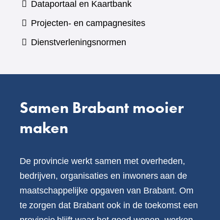
(verwijst
Dataportaal en Kaartbank
andere
naar
Projecten- en campagnesites
website)
een
Dienstverleningsnormen
andere
website)
Samen Brabant mooier
maken
De provincie werkt samen met overheden,
bedrijven, organisaties en inwoners aan de
maatschappelijke opgaven van Brabant. Om
te zorgen dat Brabant ook in de toekomst een