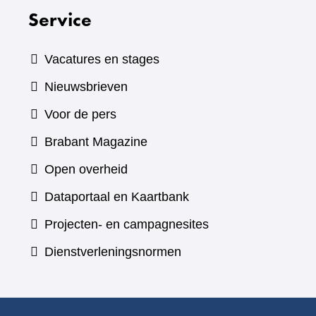
Service
Vacatures en stages
Nieuwsbrieven
Voor de pers
(verwijst
Brabant Magazine
naar
Open overheid
een
(verwijst
Dataportaal en Kaartbank
andere
naar
Projecten- en campagnesites
website)
een
Dienstverleningsnormen
andere
website)