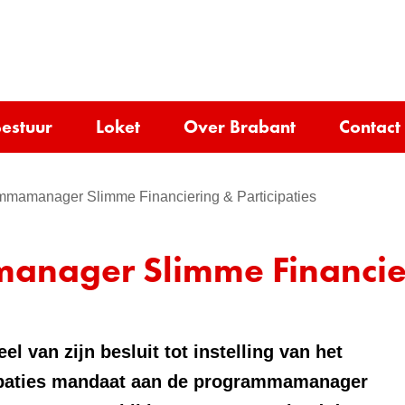
Ga
naar
e)
de
inhoud
estuur
Loket
Over Brabant
Contact
mamanager Slimme Financiering & Participaties
ager Slimme Financieri
l van zijn besluit tot instelling van het
ipaties mandaat aan de programmamanager