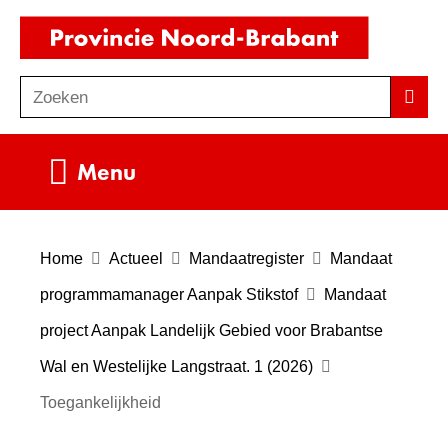
Ga
(naar
naar
homepag
de
Zoeken
Z
Zoek
inhoud
o
e
Uitklappen
Menu
k
e
n
Home
Actueel
Mandaatregister
Mandaat
programmamanager Aanpak Stikstof
Mandaat
project Aanpak Landelijk Gebied voor Brabantse
Wal en Westelijke Langstraat. 1 (2026)
Toegankelijkheid