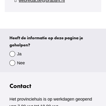
webredactie@brabant.nl
een
andere
website)
Heeft de informatie op deze pagina je
Uw
geholpen?
gegevens
Ja
Nee
Contact
Het provinciehuis is op werkdagen geopend