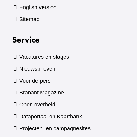
English version
Sitemap
Service
Vacatures en stages
Nieuwsbrieven
Voor de pers
(verwijst
Brabant Magazine
naar
Open overheid
een
(verwijst
Dataportaal en Kaartbank
andere
naar
Projecten- en campagnesites
website)
een