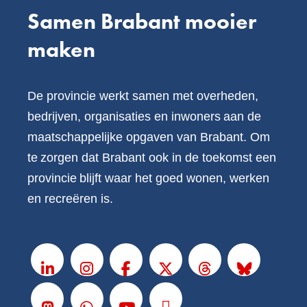
Samen Brabant mooier
maken
De provincie werkt samen met overheden,
bedrijven, organisaties en inwoners aan de
maatschappelijke opgaven van Brabant. Om
te zorgen dat Brabant ook in de toekomst een
provincie blijft waar het goed wonen, werken
en recreëren is.
V
o
LinkedIn
Instagram
Facebook
X
Threads
BlueSky
l