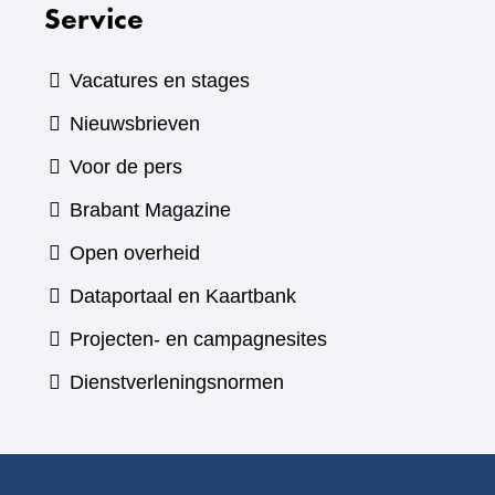
Service
Vacatures en stages
Nieuwsbrieven
Voor de pers
(verwijst
Brabant Magazine
naar
Open overheid
een
(verwijst
Dataportaal en Kaartbank
andere
naar
Projecten- en campagnesites
website)
een
Dienstverleningsnormen
andere
website)