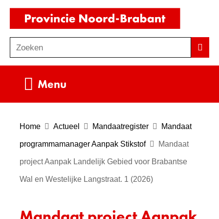
Ga
(naar
naar
homepag
de
Zoeken
Z
Zoek
inhoud
o
e
Uitklappen
Menu
k
e
n
Home
Actueel
Mandaatregister
Mandaat
programmamanager Aanpak Stikstof
Mandaat
project Aanpak Landelijk Gebied voor Brabantse
Wal en Westelijke Langstraat. 1 (2026)
Mandaat project Aanpak