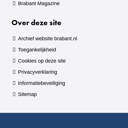
(verwijst
Brabant Magazine
naar
Over deze site
een
andere
website)
Archief website brabant.nl
Toegankelijkheid
Cookies op deze site
Privacyverklaring
Informatiebeveiliging
Sitemap