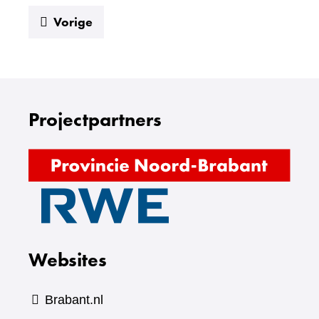
:
Vorige
Slagschaduw
Projectpartners
(verw
naar
(verwijst
een
naar
ande
een
webs
Websites
andere
website)
Brabant.nl