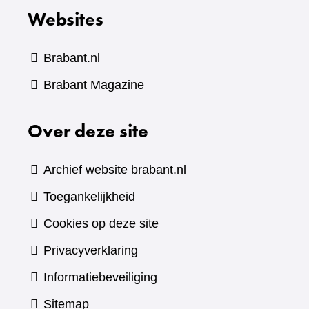
een
webs
Websites
andere
website)
Brabant.nl
(verwijst
Brabant Magazine
naar
Over deze site
een
andere
website)
Archief website brabant.nl
Toegankelijkheid
Cookies op deze site
Privacyverklaring
Informatiebeveiliging
Sitemap