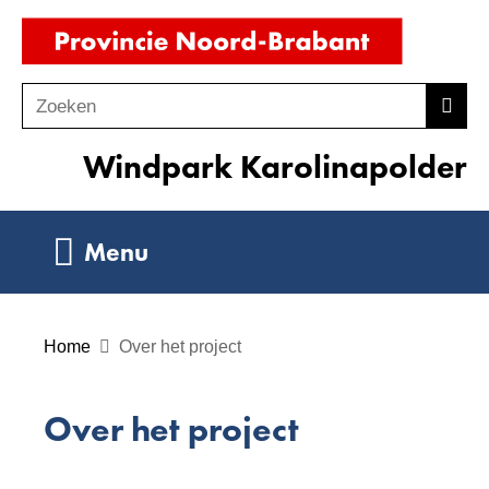
Ga
(naar
naar
homepag
de
Zoeken
Z
Zoek
inhoud
o
Windpark Karolinapolder
e
k
e
Uitklappen
Menu
n
Home
Over het project
Over het project