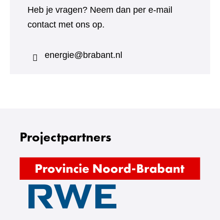
Heb je vragen? Neem dan per e-mail
contact met ons op.
energie@brabant.nl
Projectpartners
(verw
naar
(verwijst
een
naar
ande