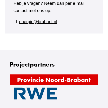
Heb je vragen? Neem dan per e-mail
contact met ons op.
energie@brabant.nl
Projectpartners
(verw
naar
(verwijst
een
naar
ande
een
webs