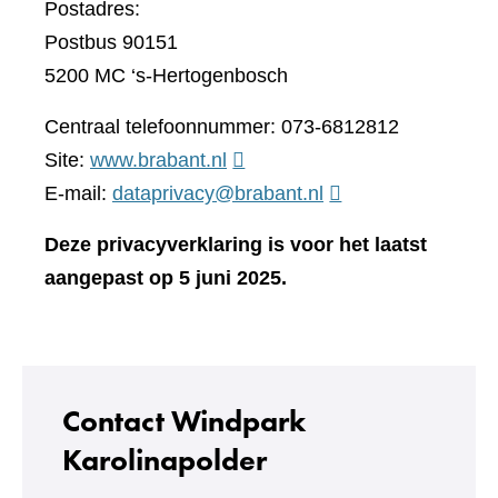
Postadres:
Postbus 90151
5200 MC ‘s-Hertogenbosch
Centraal telefoonnummer: 073-6812812
(verwijst
Site:
www.brabant.nl
naar
E-mail:
dataprivacy@brabant.nl
een
Deze privacyverklaring is voor het laatst
andere
aangepast op 5 juni 2025.
website)
Contact Windpark
Karolinapolder