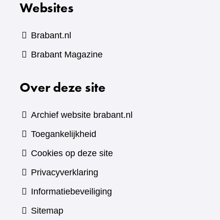
Websites
andere
website)
Brabant.nl
(verwijst
Brabant Magazine
naar
Over deze site
een
andere
website)
Archief website brabant.nl
Toegankelijkheid
Cookies op deze site
Privacyverklaring
Informatiebeveiliging
Sitemap