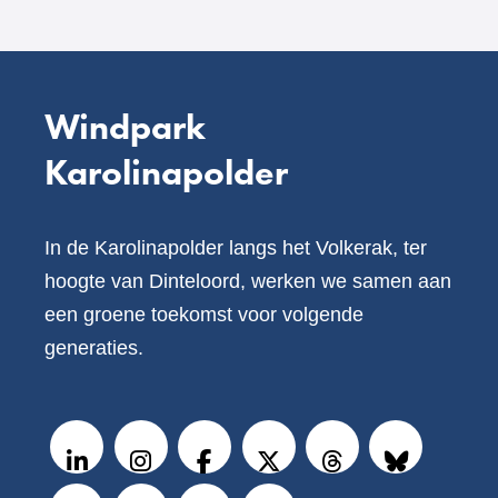
Windpark
Karolinapolder
In de Karolinapolder langs het Volkerak, ter
hoogte van Dinteloord, werken we samen aan
een groene toekomst voor volgende
generaties.
V
o
LinkedIn
Instagram
Facebook
X
Threads
BlueSky