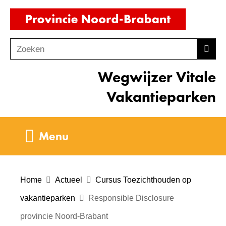
Ga
(naar
naar
homepag
de
Zoeken
Z
Zoek
inhoud
o
Wegwijzer Vitale
e
k
Vakantieparken
e
n
Uitklappen
Menu
Home
Actueel
Cursus Toezichthouden op
vakantieparken
Responsible Disclosure
provincie Noord-Brabant