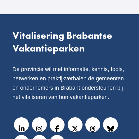
Vitalisering Brabantse
Vakantieparken
De provincie wil met informatie, kennis, tools,
netwerken en praktijkverhalen de gemeenten
en ondernemers in Brabant ondersteunen bij
het vitaliseren van hun vakantieparken.
V
o
LinkedIn
Instagram
Facebook
X
Threads
BlueSky