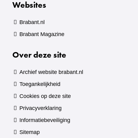
Websites
Brabant.nl
(verwijst
Brabant Magazine
naar
Over deze site
een
andere
website)
Archief website brabant.nl
Toegankelijkheid
Cookies op deze site
Privacyverklaring
Informatiebeveiliging
Sitemap