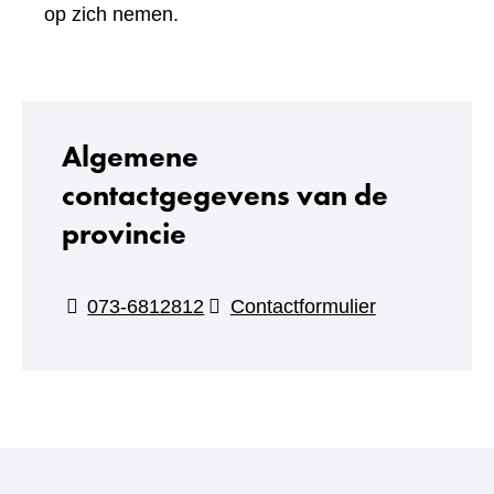
een
op zich nemen.
andere
website)
Algemene
contactgegevens van de
provincie
(verwijst
073-6812812
Contactformulier
naar
een
andere
website)