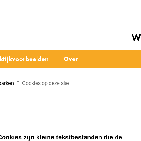
Ga
naar
e)
de
We
inhoud
ktijkvoorbeelden
Over
parken
Cookies op deze site
ookies zijn kleine tekstbestanden die de