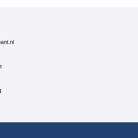
ant.nl
e
g