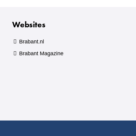
andere
website)
Websites
Brabant.nl
(verwijst
Brabant Magazine
naar
een
andere
website)