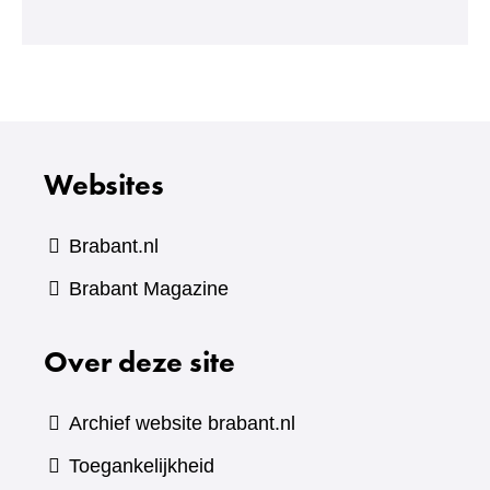
een
andere
website)
Websites
Brabant.nl
(verwijst
Brabant Magazine
naar
Over deze site
een
andere
website)
Archief website brabant.nl
Toegankelijkheid