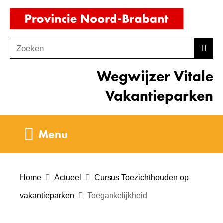
Ga
(naar
naar
homepag
de
Zoeken
Z
Zoek
inhoud
o
Wegwijzer Vitale
e
k
Vakantieparken
e
n
Uitklappen
Menu
Home
Actueel
Cursus Toezichthouden op
vakantieparken
Toegankelijkheid