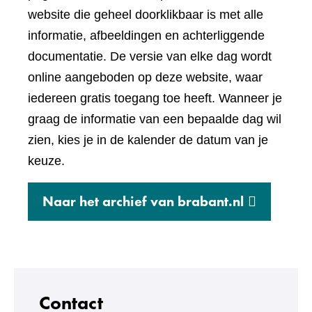
een
website die geheel doorklikbaar is met alle
andere
informatie, afbeeldingen en achterliggende
website)
documentatie. De versie van elke dag wordt
online aangeboden op deze website, waar
iedereen gratis toegang toe heeft. Wanneer je
graag de informatie van een bepaalde dag wil
zien, kies je in de kalender de datum van je
keuze.
(verwijst
Naar het archief van brabant.nl
naar
een
andere
website)
Contact