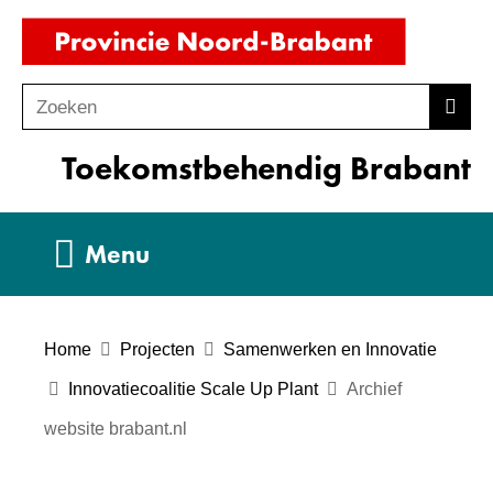
Ga
(naar
naar
homepag
de
Zoeken
Z
Zoek
inhoud
o
Toekomstbehendig Brabant
e
k
e
Uitklappen
Menu
n
Home
Projecten
Samenwerken en Innovatie
Innovatiecoalitie Scale Up Plant
Archief
website brabant.nl