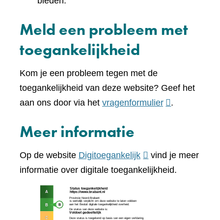
bieden.
Meld een probleem met
toegankelijkheid
Kom je een probleem tegen met de
toegankelijkheid van deze website? Geef het
(verwijst
aan ons door via het
vragenformulier
.
naar
Meer informatie
een
andere
(verwijst
Op de website
Digitoegankelijk
vind je meer
website)
naar
informatie over digitale toegankelijkheid.
een
(verw
andere
naar
website)