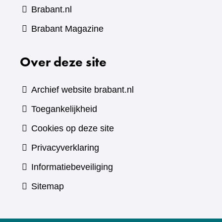
Brabant.nl
(verwijst
Brabant Magazine
naar
Over deze site
een
andere
website)
Archief website brabant.nl
Toegankelijkheid
Cookies op deze site
Privacyverklaring
Informatiebeveiliging
Sitemap