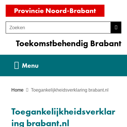
Ga
(naar
naar
homepag
de
Zoeken
Z
Zoek
inhoud
o
Toekomstbehendig Brabant
e
k
e
Uitklappen
Menu
n
Home
Toegankelijkheidsverklaring brabant.nl
Toegankelijkheidsverklar
ing brabant.nl