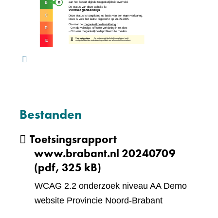
naar
website)
een
ande
webs
Bestanden
Toetsingsrapport
www.brabant.nl 20240709
(pdf, 325 kB)
WCAG 2.2 onderzoek niveau AA Demo
website Provincie Noord-Brabant