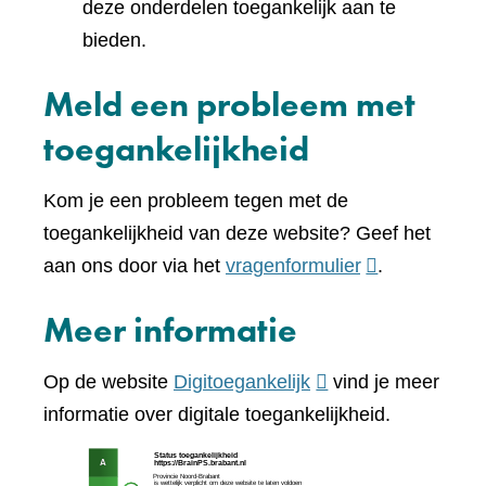
deze onderdelen toegankelijk aan te
bieden.
Meld een probleem met
toegankelijkheid
Kom je een probleem tegen met de
toegankelijkheid van deze website? Geef het
(verwijst
aan ons door via het
vragenformulier
.
naar
Meer informatie
een
andere
(verwijst
Op de website
Digitoegankelijk
vind je meer
website)
naar
informatie over digitale toegankelijkheid.
een
(verw
andere