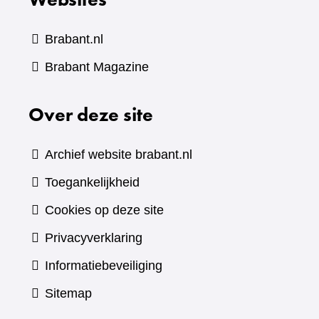
Brabant.nl
(verwijst
Brabant Magazine
naar
Over deze site
een
andere
website)
Archief website brabant.nl
Toegankelijkheid
Cookies op deze site
Privacyverklaring
Informatiebeveiliging
Sitemap