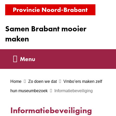
Ga
(naar
naar
homepag
de
Samen Brabant mooier
inhoud
maken
Uitklappen
Menu
Home
Zo doen we dat
Vmbo’ers maken zelf
hun museumbezoek
Informatiebeveiliging
Informatiebeveiliging