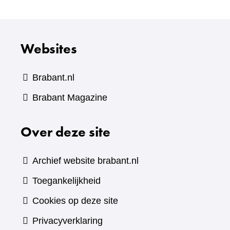
Websites
Brabant.nl
(verwijst
Brabant Magazine
naar
Over deze site
een
andere
website)
Archief website brabant.nl
Toegankelijkheid
Cookies op deze site
Privacyverklaring