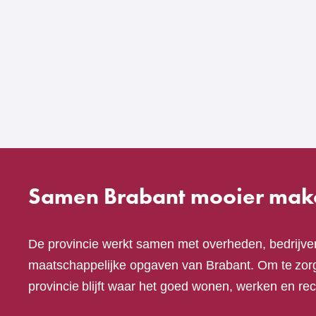
naar
een
andere
website)
Samen Brabant mooier mak
De provincie werkt samen met overheden, bedrijve
maatschappelijke opgaven van Brabant. Om te zorg
provincie blijft waar het goed wonen, werken en rec