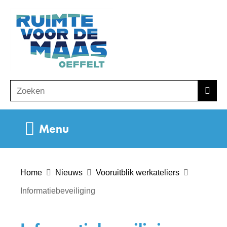
Ga
(naar
naar
homepage)
de
inhoud
Zoeken
Z
Zoek
o
e
Uitklappen
Menu
k
e
n
Home
Nieuws
Vooruitblik werkateliers
Informatiebeveiliging