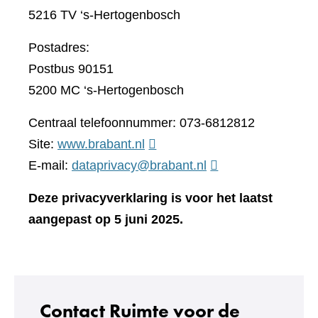
5216 TV ‘s-Hertogenbosch
Postadres:
Postbus 90151
5200 MC ‘s-Hertogenbosch
Centraal telefoonnummer: 073-6812812
(verwijst
Site:
www.brabant.nl
naar
E-mail:
dataprivacy@brabant.nl
een
Deze privacyverklaring is voor het laatst
andere
aangepast op 5 juni 2025.
website)
Contact Ruimte voor de