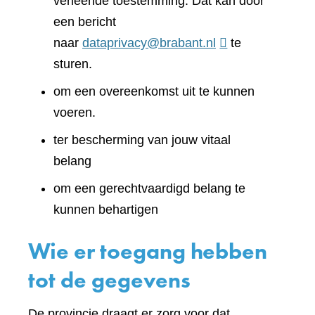
verleende toestemming. Dat kan door
een bericht
naar
dataprivacy@brabant.nl
te
sturen.
om een overeenkomst uit te kunnen
voeren.
ter bescherming van jouw vitaal
belang
om een gerechtvaardigd belang te
kunnen behartigen
Wie er toegang hebben
tot de gegevens
De provincie draagt er zorg voor dat