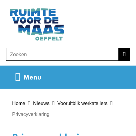
Ga
(naar
naar
homepage)
de
inhoud
Zoeken
Z
Zoek
o
e
Uitklappen
Menu
k
e
n
Home
Nieuws
Vooruitblik werkateliers
Privacyverklaring