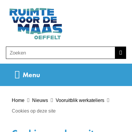
Ga
(naar
naar
homepage)
de
inhoud
Zoeken
Z
Zoek
o
e
Uitklappen
Menu
k
e
n
Home
Nieuws
Vooruitblik werkateliers
Cookies op deze site