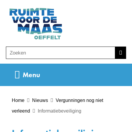
Ga
(naar
naar
homepage)
de
inhoud
Zoeken
Z
Zoek
o
e
Uitklappen
Menu
k
e
n
Home
Nieuws
Vergunningen nog niet
verleend
Informatiebeveiliging