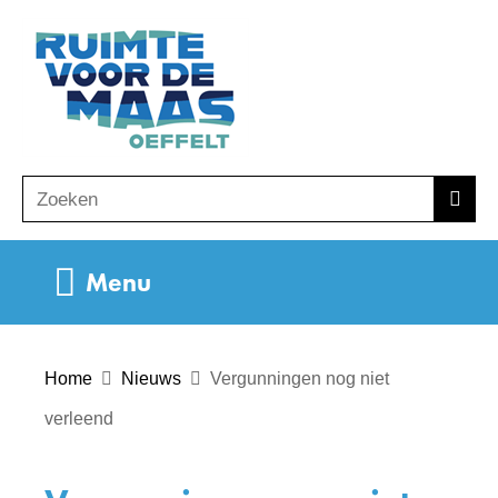
Ga
(naar
naar
homepage)
de
inhoud
Zoeken
Z
Zoek
o
e
Uitklappen
Menu
k
e
n
Home
Nieuws
Vergunningen nog niet
verleend