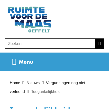
Ga
(naar
naar
homepage)
de
inhoud
Zoeken
Z
Zoek
o
e
Uitklappen
Menu
k
e
n
Home
Nieuws
Vergunningen nog niet
verleend
Toegankelijkheid