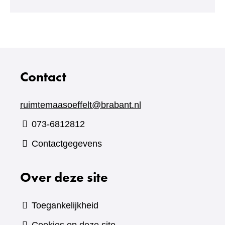
andere
website)
Contact
ruimtemaasoeffelt@brabant.nl
073-6812812
Contactgegevens
Over deze site
Toegankelijkheid