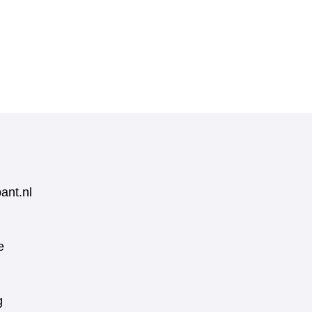
ant.nl
e
g