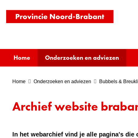
(naar
homepag
Home
Onderzoeken en adviezen
Home
Onderzoeken en adviezen
Bubbels & Breukli
Archief website braban
In het webarchief vind je alle pagina's di