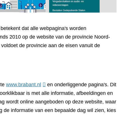
t betekent dat alle webpagina's worden
sinds 2010 op de website van de provincie Noord-
voldoet de provincie aan de eisen vanuit de
(verwijst
ite
www.brabant.nl
en onderliggende pagina's. Dit
naar
orklikbaar is met alle informatie, afbeeldingen en
een
dag wordt online aangeboden op deze website, waar
andere
g de informatie van een bepaalde dag wil zien, kies
website)