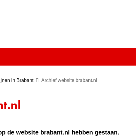
Ga
naar
e)
de
inhoud
jnen in Brabant
Archief website brabant.nl
t.nl
e op de website brabant.nl hebben gestaan.