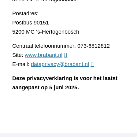
Postadres:
Postbus 90151
5200 MC ‘s-Hertogenbosch
Centraal telefoonnummer: 073-6812812
(verwijst
Site:
www.brabant.nl
naar
E-mail:
dataprivacy@brabant.nl
een
Deze privacyverklaring is voor het laatst
andere
aangepast op 5 juni 2025.
website)