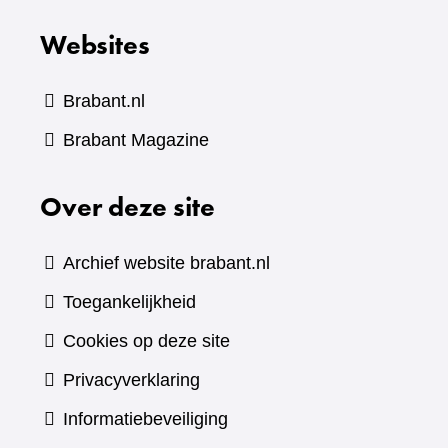
Websites
Brabant.nl
(verwijst
Brabant Magazine
naar
Over deze site
een
andere
website)
Archief website brabant.nl
Toegankelijkheid
Cookies op deze site
Privacyverklaring
Informatiebeveiliging