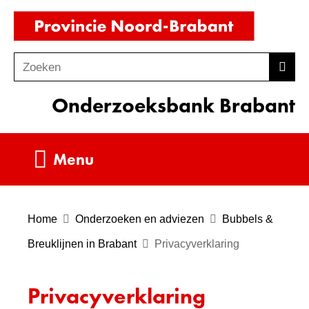
Ga
(naar
naar
homepag
de
Zoeken
Z
Zoek
inhoud
o
Onderzoeksbank Brabant
e
k
e
Uitklappen
Menu
n
Home
Onderzoeken en adviezen
Bubbels &
Breuklijnen in Brabant
Privacyverklaring
Privacyverklaring