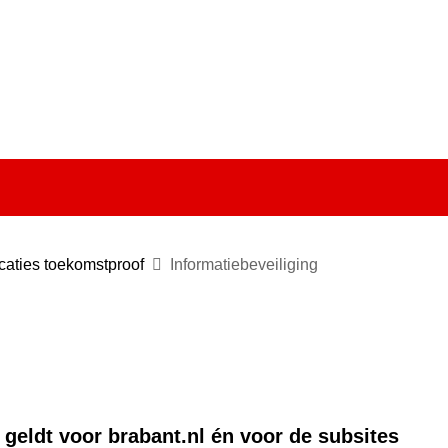
Ga
naar
e)
de
inhoud
caties toekomstproof
Informatiebeveiliging
 geldt voor brabant.nl én voor de subsites