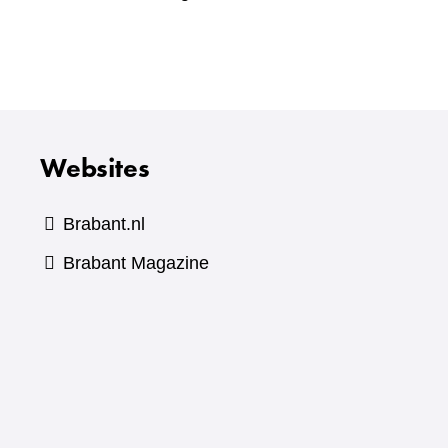
Websites
Brabant.nl
(verwijst
Brabant Magazine
naar
een
andere
website)