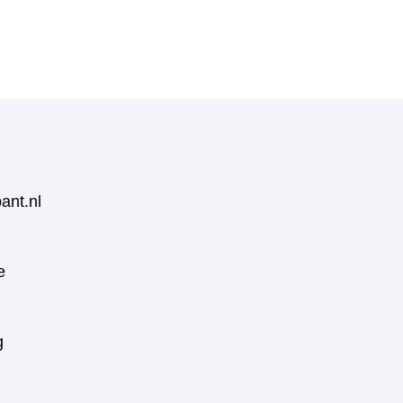
ant.nl
e
g