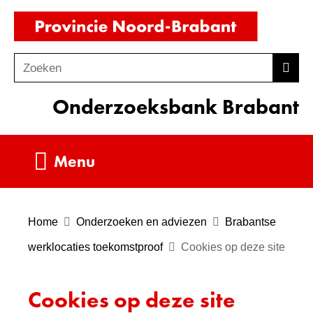
Ga
(naar
naar
homepag
de
Zoeken
Z
Zoek
inhoud
o
Onderzoeksbank Brabant
e
k
e
Uitklappen
Menu
n
Home
Onderzoeken en adviezen
Brabantse
werklocaties toekomstproof
Cookies op deze site
Cookies op deze site