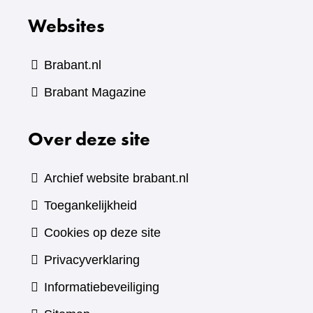
Websites
Brabant.nl
(verwijst
Brabant Magazine
naar
Over deze site
een
andere
website)
Archief website brabant.nl
Toegankelijkheid
Cookies op deze site
Privacyverklaring
Informatiebeveiliging