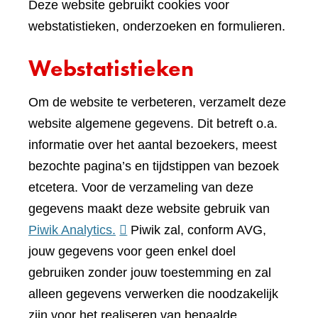
Deze website gebruikt cookies voor
webstatistieken, onderzoeken en formulieren.
Webstatistieken
Om de website te verbeteren, verzamelt deze
website algemene gegevens. Dit betreft o.a.
informatie over het aantal bezoekers, meest
bezochte pagina’s en tijdstippen van bezoek
etcetera. Voor de verzameling van deze
gegevens maakt deze website gebruik van
(verwijst
Piwik Analytics.
Piwik zal, conform AVG,
naar
jouw gegevens voor geen enkel doel
een
gebruiken zonder jouw toestemming en zal
andere
alleen gegevens verwerken die noodzakelijk
website)
zijn voor het realiseren van bepaalde