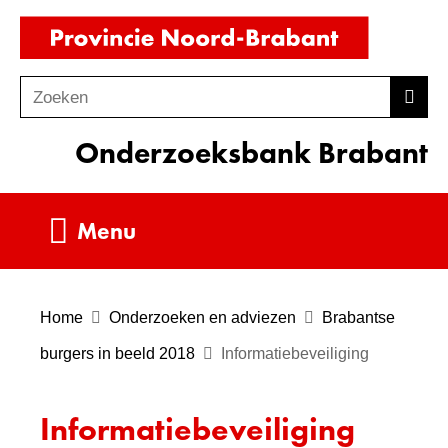
Ga
(naar
naar
homepag
de
Zoeken
Z
Zoek
inhoud
o
Onderzoeksbank Brabant
e
k
e
Uitklappen
Menu
n
Home
Onderzoeken en adviezen
Brabantse
burgers in beeld 2018
Informatiebeveiliging
Informatiebeveiliging