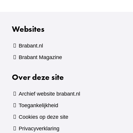
Websites
Brabant.nl
(verwijst
Brabant Magazine
naar
Over deze site
een
andere
website)
Archief website brabant.nl
Toegankelijkheid
Cookies op deze site
Privacyverklaring