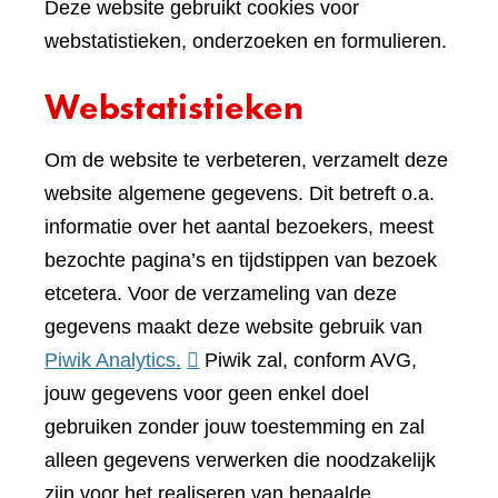
Deze website gebruikt cookies voor
webstatistieken, onderzoeken en formulieren.
Webstatistieken
Om de website te verbeteren, verzamelt deze
website algemene gegevens. Dit betreft o.a.
informatie over het aantal bezoekers, meest
bezochte pagina’s en tijdstippen van bezoek
etcetera. Voor de verzameling van deze
gegevens maakt deze website gebruik van
(verwijst
Piwik Analytics.
Piwik zal, conform AVG,
naar
jouw gegevens voor geen enkel doel
een
gebruiken zonder jouw toestemming en zal
andere
alleen gegevens verwerken die noodzakelijk
website)
zijn voor het realiseren van bepaalde