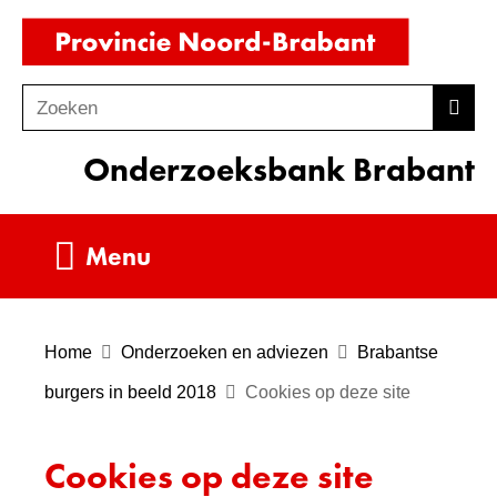
Ga
(naar
naar
homepag
de
Zoeken
Z
Zoek
inhoud
o
Onderzoeksbank Brabant
e
k
e
Uitklappen
Menu
n
Home
Onderzoeken en adviezen
Brabantse
burgers in beeld 2018
Cookies op deze site
Cookies op deze site