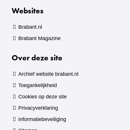
Websites
Brabant.nl
(verwijst
Brabant Magazine
naar
Over deze site
een
andere
website)
Archief website brabant.nl
Toegankelijkheid
Cookies op deze site
Privacyverklaring
Informatiebeveiliging