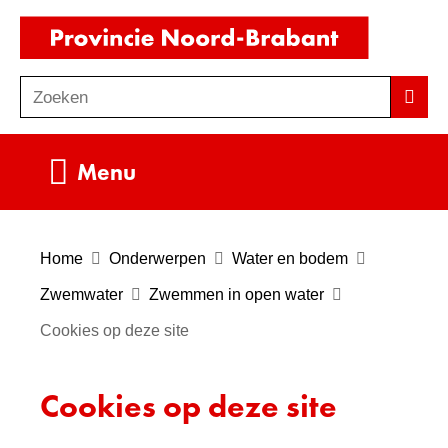
Ga
(naar
naar
homepag
de
Zoeken
Z
Zoek
inhoud
o
e
Uitklappen
Menu
k
e
n
Home
Onderwerpen
Water en bodem
Zwemwater
Zwemmen in open water
Cookies op deze site
Cookies op deze site