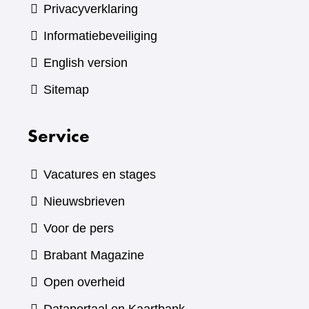
Privacyverklaring
Informatiebeveiliging
English version
Sitemap
Service
Vacatures en stages
Nieuwsbrieven
Voor de pers
(verwijst
Brabant Magazine
naar
Open overheid
een
(verwijst