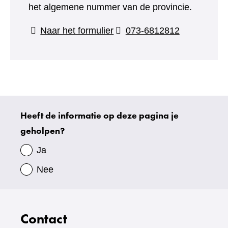
het algemene nummer van de provincie.
(verwijst
Naar het formulier
073-6812812
naar
een
andere
website)
Heeft de informatie op deze pagina je
Uw
geholpen?
gegevens
Ja
Nee
Contact