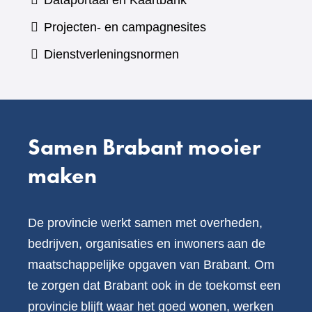
Dataportaal en Kaartbank
andere
naar
Projecten- en campagnesites
website)
een
Dienstverleningsnormen
andere
website)
Samen Brabant mooier
maken
De provincie werkt samen met overheden,
bedrijven, organisaties en inwoners aan de
maatschappelijke opgaven van Brabant. Om
te zorgen dat Brabant ook in de toekomst een
provincie blijft waar het goed wonen, werken