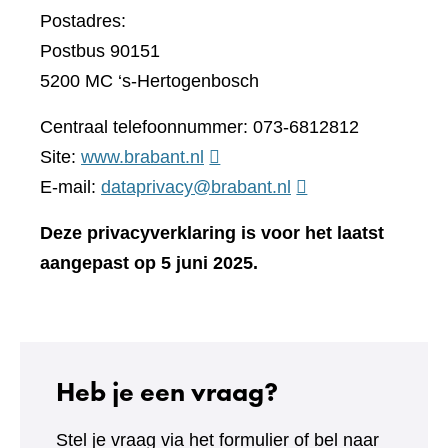
Postadres:
Postbus 90151
5200 MC ‘s-Hertogenbosch
Centraal telefoonnummer: 073-6812812
(verwijst
Site:
www.brabant.nl
naar
E-mail:
dataprivacy@brabant.nl
een
Deze privacyverklaring is voor het laatst
andere
aangepast op 5 juni 2025.
website)
Heb je een vraag?
Stel je vraag via het formulier of bel naar