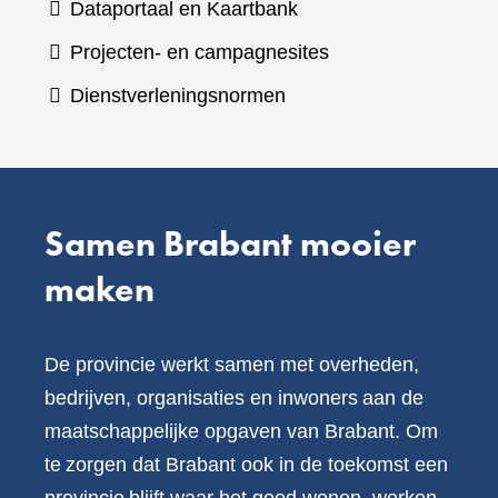
(verwijst
Dataportaal en Kaartbank
andere
naar
Projecten- en campagnesites
website)
een
Dienstverleningsnormen
andere
website)
Samen Brabant mooier
maken
De provincie werkt samen met overheden,
bedrijven, organisaties en inwoners aan de
maatschappelijke opgaven van Brabant. Om
te zorgen dat Brabant ook in de toekomst een