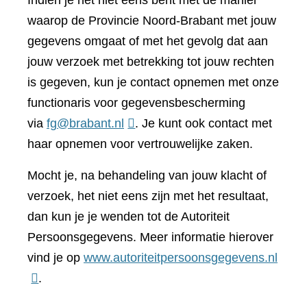
Indien je het niet eens bent met de manier
waarop de Provincie Noord-Brabant met jouw
gegevens omgaat of met het gevolg dat aan
jouw verzoek met betrekking tot jouw rechten
is gegeven, kun je contact opnemen met onze
functionaris voor gegevensbescherming
via
fg@brabant.nl
. Je kunt ook contact met
haar opnemen voor vertrouwelijke zaken.
Mocht je, na behandeling van jouw klacht of
verzoek, het niet eens zijn met het resultaat,
dan kun je je wenden tot de Autoriteit
Persoonsgegevens. Meer informatie hierover
(verwi
vind je op
www.autoriteitpersoonsgegevens.nl
naar
.
een