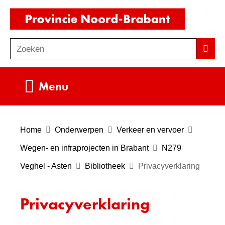
Ga
(naar
naar
homepag
de
Zoeken
Z
Zoek
inhoud
o
e
Uitklappen
Menu
k
e
n
Home
Onderwerpen
Verkeer en vervoer
Wegen- en infraprojecten in Brabant
N279
Veghel - Asten
Bibliotheek
Privacyverklaring
Privacyverklaring