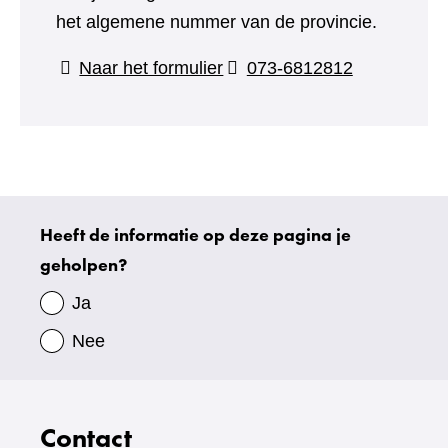
het algemene nummer van de provincie.
(verwijst
Naar het formulier
073-6812812
naar
een
andere
website)
Heeft de informatie op deze pagina je
Uw
geholpen?
gegevens
Ja
Nee
Contact