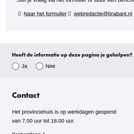
Stel je vraag via het formulier of stuur een beric
(verwijst
Naar het formulier
webredactie@brabant.nl
naar
een
andere
website)
Heeft de informatie op deze pagina je geholpen?
Uw
gegevens
Ja
Nee
Contact
Het provinciehuis is op werkdagen geopend
van 7.00 uur tot 18.00 uur.