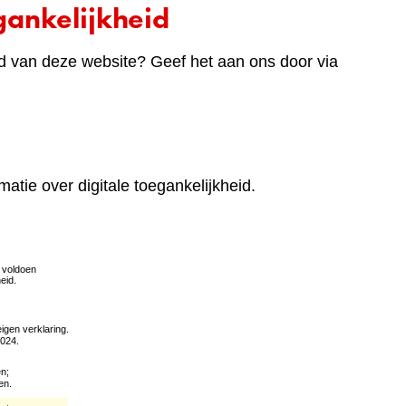
ankelijkheid
d van deze website? Geef het aan ons door via
matie over digitale toegankelijkheid.
(verwijst
naar
een
andere
website)