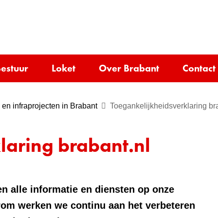
Ga
naar
e)
de
inhoud
estuur
Loket
Over Brabant
Contact
en infraprojecten in Brabant
Toegankelijkheidsverklaring br
laring brabant.nl
n alle informatie en diensten op onze
rom werken we continu aan het verbeteren