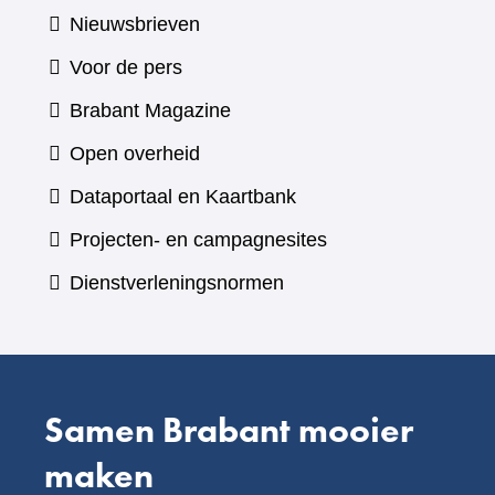
Nieuwsbrieven
Voor de pers
(verwijst
Brabant Magazine
naar
Open overheid
een
(verwijst
Dataportaal en Kaartbank
andere
naar
Projecten- en campagnesites
website)
een
Dienstverleningsnormen
andere
website)
Samen Brabant mooier
maken