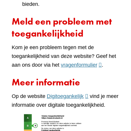
bieden.
Meld een probleem met
toegankelijkheid
Kom je een probleem tegen met de
toegankelijkheid van deze website? Geef het
(verwijst
aan ons door via het
vragenformulier
.
naar
Meer informatie
een
andere
(verwijst
Op de website
Digitoegankelijk
vind je meer
website)
naar
informatie over digitale toegankelijkheid.
een
(verw
andere
naar