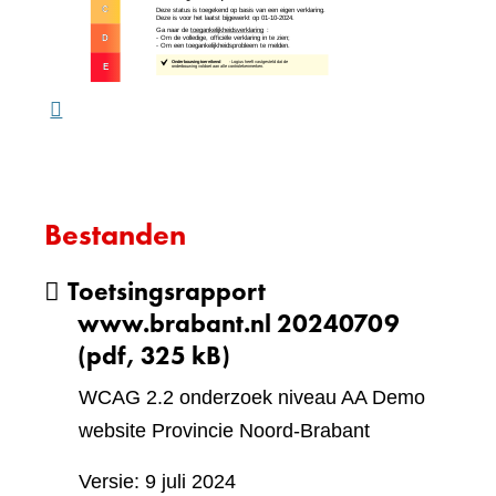
website)
een
ande
webs
Bestanden
Toetsingsrapport
www.brabant.nl 20240709
(pdf, 325 kB)
WCAG 2.2 onderzoek niveau AA Demo
website Provincie Noord-Brabant
Versie: 9 juli 2024