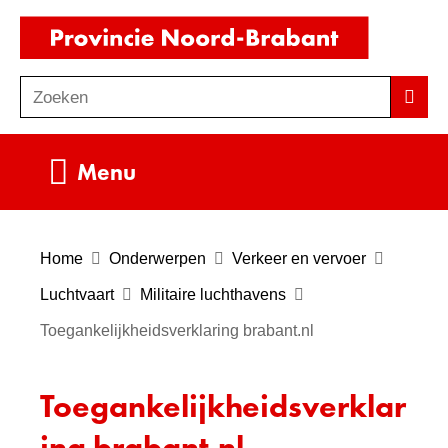
Ga
(naar
naar
homepag
de
Zoeken
Z
Zoek
inhoud
o
e
Uitklappen
Menu
k
e
n
Home
Onderwerpen
Verkeer en vervoer
Luchtvaart
Militaire luchthavens
Toegankelijkheidsverklaring brabant.nl
Toegankelijkheidsverklar
ing brabant.nl