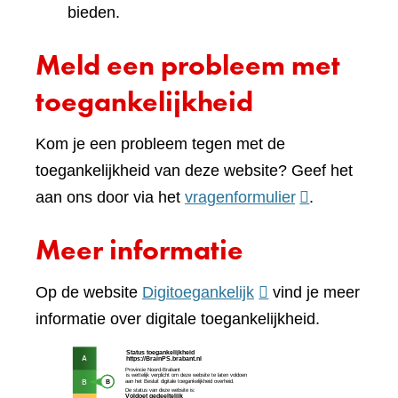
bieden.
Meld een probleem met
toegankelijkheid
Kom je een probleem tegen met de
toegankelijkheid van deze website? Geef het
(verwijst
aan ons door via het
vragenformulier
.
naar
Meer informatie
een
andere
(verwijst
Op de website
Digitoegankelijk
vind je meer
website)
naar
informatie over digitale toegankelijkheid.
een
(verw
andere
naar