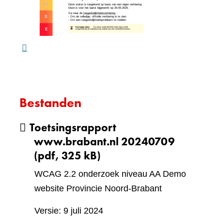
website)
een
ande
webs
Bestanden
Toetsingsrapport
www.brabant.nl 20240709
(pdf, 325 kB)
WCAG 2.2 onderzoek niveau AA Demo
website Provincie Noord-Brabant
Versie: 9 juli 2024