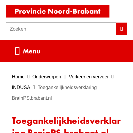
Ga
(naar
naar
homepag
de
Zoeken
Z
Zoek
inhoud
o
e
Uitklappen
Menu
k
e
n
Home
Onderwerpen
Verkeer en vervoer
INDUSA
Toegankelijkheidsverklaring
BrainPS.brabant.nl
Toegankelijkheidsverklar
ing BrainPS.brabant.nl