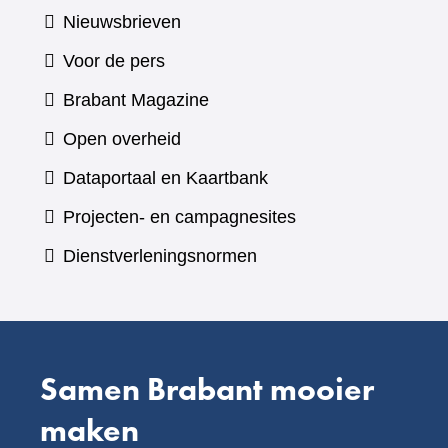
Nieuwsbrieven
Voor de pers
(verwijst
Brabant Magazine
naar
Open overheid
een
(verwijst
Dataportaal en Kaartbank
andere
naar
Projecten- en campagnesites
website)
een
Dienstverleningsnormen
andere
website)
Samen Brabant mooier
maken