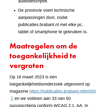
audiodescriptie.
De provincie voert technische
aanpassingen door, zodat
publicaties.brabant.nl met elke pc,
tablet of smartphone te gebruiken is.
Maatregelen om de
toegankelijkheid te
vergroten
Op 16 maart 2023 is een
toegankelijkheidsonderzoek uitgevoerd op
(verwi
magazine
https://publicaties.brabant.nl/bm50/
naar
en we voldoen aan 33 van 50
een
succescriteria conform WCAG 2.1. AA. In