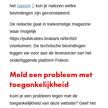
(verwijst
ander
het
rapport
kun je nalezen welke
naar
websi
bevindingen zijn geconstateerd.
een
De redactie gaat in toekomstige magazine
andere
waar mogelijk
website)
https://publicaties.brabant.nl/bm50/
voorkomen. De technische bevindingen
leggen we voor aan de leverancier van het
onderliggende platform Foleon.
Meld een probleem met
toegankelijkheid
Kom je een probleem tegen met de
toegankelijkheid van deze website? Geef het