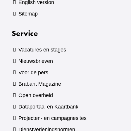
English version
Sitemap
Service
Vacatures en stages
Nieuwsbrieven
Voor de pers
(verwijst
Brabant Magazine
naar
Open overheid
een
(verwijst
Dataportaal en Kaartbank
andere
naar
Projecten- en campagnesites
website)
een
Dienstverleningsnormen