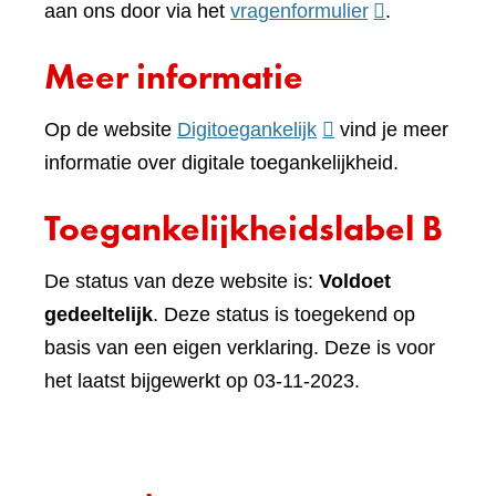
(verwijst
aan ons door via het
vragenformulier
.
naar
Meer informatie
een
andere
(verwijst
Op de website
Digitoegankelijk
vind je meer
website)
naar
informatie over digitale toegankelijkheid.
een
Toegankelijkheidslabel B
andere
website)
De status van deze website is:
Voldoet
gedeeltelijk
. Deze status is toegekend op
basis van een eigen verklaring. Deze is voor
het laatst bijgewerkt op 03-11-2023.