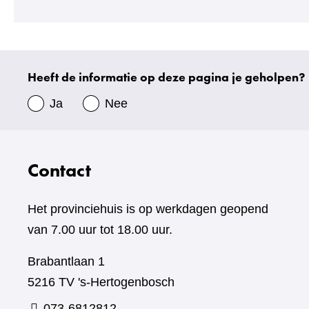
naar
een
andere
website)
Heeft de informatie op deze pagina je geholpen?
Uw
gegevens
Ja
Nee
Contact
Het provinciehuis is op werkdagen geopend
van 7.00 uur tot 18.00 uur.
Brabantlaan 1
5216 TV 's-Hertogenbosch
073-6812812