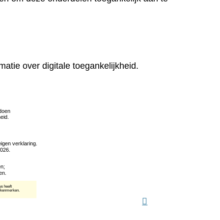
matie over digitale toegankelijkheid.
(verwijst
naar
een
andere
website)