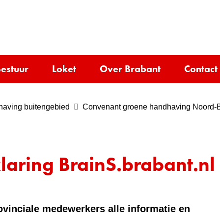
Ga
naar
e)
de
inhoud
estuur
Loket
Over Brabant
Contact
aving buitengebied
Convenant groene handhaving Noord-
laring BrainS.brabant.nl
ovinciale medewerkers alle informatie en