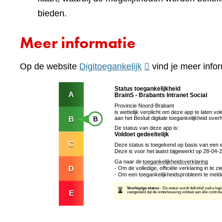
bieden.
Meer informatie
(verwijst
Op de website
Digitoegankelijk
vind je meer infor
naar
een
andere
website)