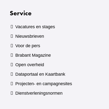
Service
Vacatures en stages
Nieuwsbrieven
Voor de pers
(verwijst
Brabant Magazine
naar
Open overheid
een
(verwijst
Dataportaal en Kaartbank
andere
naar
Projecten- en campagnesites
website)
een
Dienstverleningsnormen
andere
website)