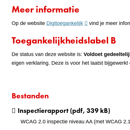
naar
Meer informatie
een
andere
(verwijst
Op de website
Digitoegankelijk
vind je meer infor
website)
naar
Toegankelijkheidslabel B
een
andere
De status van deze website is:
Voldoet gedeeltelij
website)
eigen verklaring. Deze is voor het laatst bijgewerk
Bestanden
Inspectierapport
(pdf, 339 kB)
WCAG 2.0 inspectie niveau AA (met WCAG 2.1 