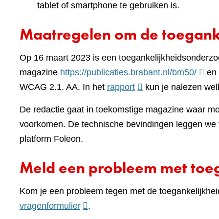
tablet of smartphone te gebruiken is.
Maatregelen om de toeganke
Op 16 maart 2023 is een toegankelijkheidsonderzo
(verwi
magazine
https://publicaties.brabant.nl/bm50/
en 
(verwijst
naar
WCAG 2.1. AA. In het
rapport
kun je nalezen wel
naar
een
De redactie gaat in toekomstige magazine waar moge
een
ander
voorkomen. De technische bevindingen leggen we v
andere
websi
platform Foleon.
website)
Meld een probleem met toeg
Kom je een probleem tegen met de toegankelijkhei
(verwijst
vragenformulier
.