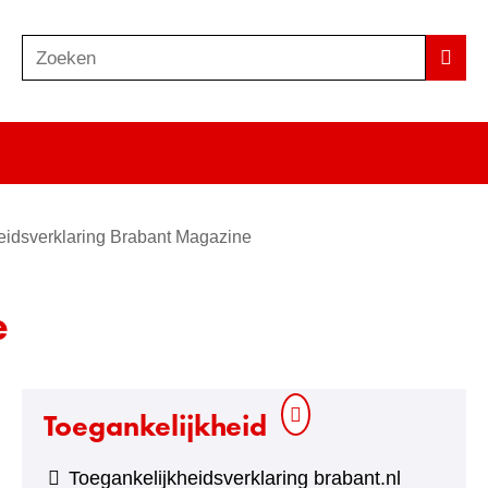
Zoeken
Z
Zoek
o
e
k
e
n
eidsverklaring Brabant Magazine
e
Toegankelijkheid
Toegankelijkheidsverklaring brabant.nl