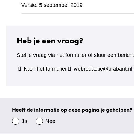
Versie: 5 september 2019
Heb je een vraag?
Stel je vraag via het formulier of stuur een beric
(verwijst
Naar het formulier
webredactie@brabant.nl
naar
een
andere
website)
Heeft de informatie op deze pagina je geholpen?
Uw
gegevens
Ja
Nee