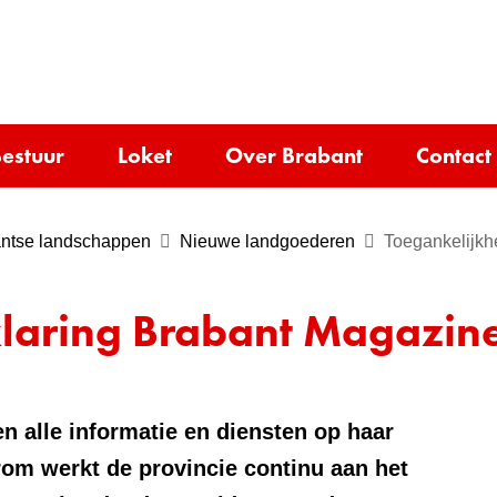
Ga
naar
e)
de
inhoud
estuur
Loket
Over Brabant
Contact
ntse landschappen
Nieuwe landgoederen
Toegankelijkh
klaring Brabant Magazin
n alle informatie en diensten op haar
om werkt de provincie continu aan het