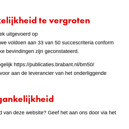
lijkheid te vergroten
ek uitgevoerd op
jst
we voldoen aan 33 van 50 succescriteria conform
ke bevindingen zijn geconstateerd.
lijk https://publicaties.brabant.nl/bm50/
e
oor aan de leverancier van het onderliggende
te)
ankelijkheid
d van deze website? Geef het aan ons door via het