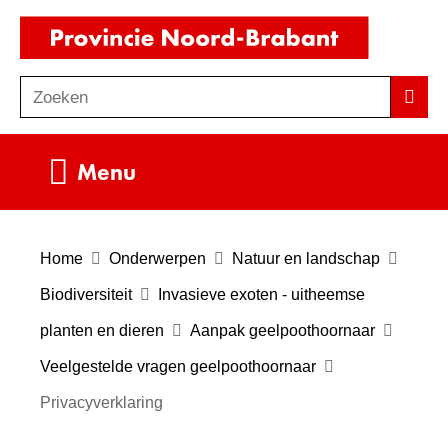
Ga
(naar
naar
homepag
de
Zoeken
Z
Zoek
inhoud
o
e
Uitklappen
Menu
k
e
n
Home
Onderwerpen
Natuur en landschap
Biodiversiteit
Invasieve exoten - uitheemse
planten en dieren
Aanpak geelpoothoornaar
Veelgestelde vragen geelpoothoornaar
Privacyverklaring