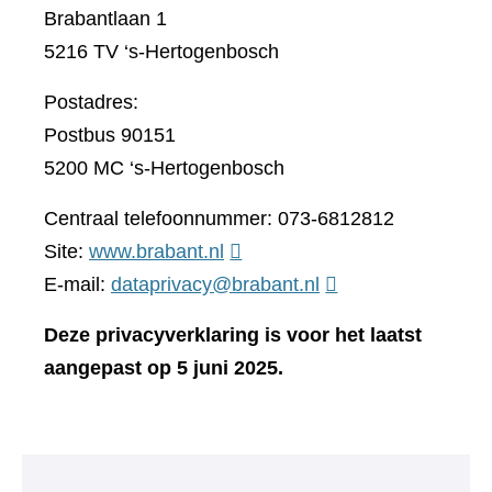
Brabantlaan 1
5216 TV ‘s-Hertogenbosch
Postadres:
Postbus 90151
5200 MC ‘s-Hertogenbosch
Centraal telefoonnummer: 073-6812812
(verwijst
Site:
www.brabant.nl
naar
E-mail:
dataprivacy@brabant.nl
een
Deze privacyverklaring is voor het laatst
andere
aangepast op 5 juni 2025.
website)