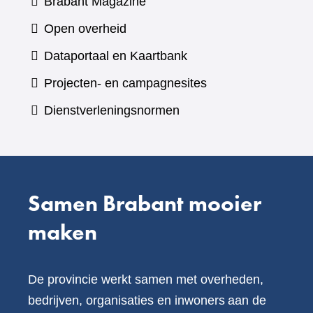
(verwijst
Brabant Magazine
naar
Open overheid
een
(verwijst
Dataportaal en Kaartbank
andere
naar
Projecten- en campagnesites
website)
een
Dienstverleningsnormen
andere
website)
Samen Brabant mooier
maken
De provincie werkt samen met overheden,
bedrijven, organisaties en inwoners aan de