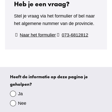
Heb je een vraag?
Stel je vraag via het formulier of bel naar
het algemene nummer van de provincie.
(verwijst
Naar het formulier
073-6812812
naar
een
andere
website)
Heeft de informatie op deze pagina je
Uw
geholpen?
gegevens
Ja
Nee